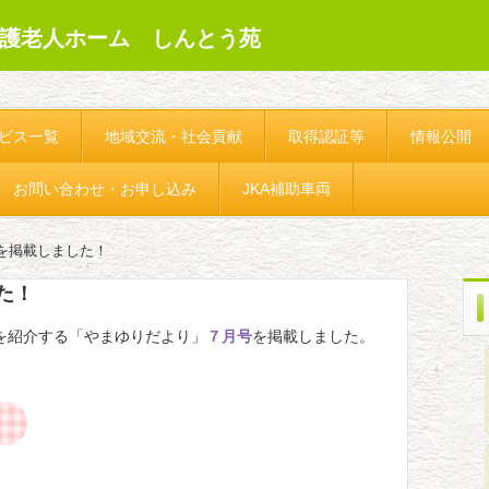
護老人ホーム しんとう苑
ビス一覧
地域交流・社会貢献
取得認証等
情報公開
お問い合わせ・お申し込み
JKA補助車両
を掲載しました！
た！
を紹介する「やまゆりだより」
７月号
を掲載しました。