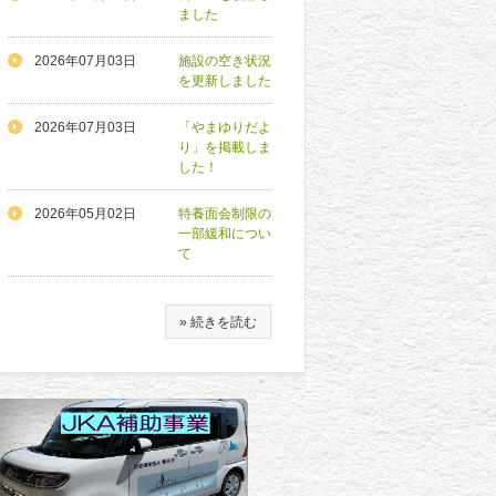
ました
2026年07月03日
施設の空き状況
を更新しました
2026年07月03日
「やまゆりだよ
り」を掲載しま
した！
2026年05月02日
特養面会制限の
一部緩和につい
て
» 続きを読む