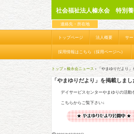
社会福祉法人榛永会 特別養
連絡先・所在地
トップページ
法人概要
サー
採用情報はこちら（採用ページへ）
トップ
›
榛永会ニュース
›
「やまゆりだより」
「やまゆりだより」を掲載しまし
デイサービスセンターやまゆりの活動
こちらからご覧下さい↓