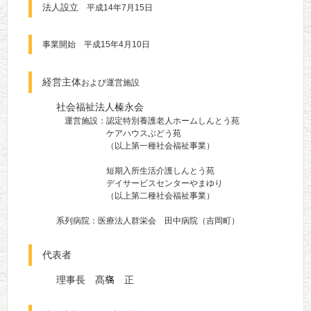
法人設立
平成14年7月15日
事業開始 平成15年4月10日
経営主体
および運営施設
社会福祉法人榛永会
運営施設：認定特別養護老人ホームしんとう苑
ケアハウスぶどう苑
（以上第一種社会福祉事業）
短期入所生活介護しんとう苑
デイサービスセンターやまゆり
（以上第二種社会福祉事業）
系列病院：医療法人群栄会 田中病院（吉岡町）
代表者
理事長 髙𣘺 正