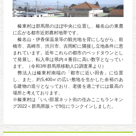
榛東村は群馬県のほぼ中央に位置し、榛名山の東麓
に広がる都市近郊農村地帯です。
榛名山・伊香保温泉等の観光地を背にしながら、前
橋市、高崎市、渋川市、吉岡町に隣接し立地条件に恵
まれています。近年これらの都市のベッドタウンとし
て発展し、転入率は県内４番目に高い数字となってい
ます。（令和3年群馬県移動人口調査果より）
弊法人は榛東村南端の「都市に近い田舎」に位置
し、また、約5,400㎡の広い敷地を生かした余裕のあ
る建物の造りとなっており、老後を過ごすには最高の
場所と考えております。
※榛東村は「いい部屋ネット街の住みここちランキン
グ2022＜群馬県版＞で9位にランクインしました。